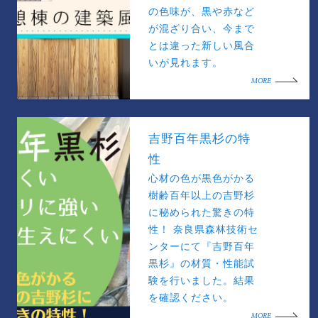
の色味が、黒や赤など
が混ざり合い、今まで
とは違った新しい風合
いが見れます。
MORE
吉野百年黒杉の特
性
心材の色が黒色がかる
樹齢百年以上の吉野杉
に秘められた驚きの特
性！ 奈良県森林技術セ
ンターにて『吉野百年
黒杉』の材質・性能試
験を行いました。結果
を確認ください。
MORE