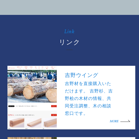
Link
リンク
吉野ウイング
吉野材を直接購入いた
だけます。 吉野杉、吉
野桧の木材の情報、共
同受注調整、木の相談
窓口です。
MORE