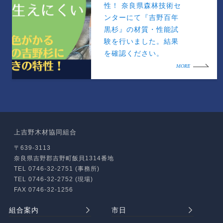
性！ 奈良県森林技術セ
ンターにて『吉野百年
黒杉』の材質・性能試
験を行いました。結果
を確認ください。
MORE
上吉野木材協同組合
〒639-3113
奈良県吉野郡吉野町飯貝1314番地
TEL 0746-32-2751 (事務所)
TEL 0746-32-2752 (現場)
FAX 0746-32-1256
組合案内
市日