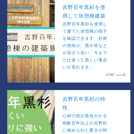
吉野百年黒杉を使
用して休憩棟建築
吉野百年黒杉を使用し
て建てた休憩棟の様子
を確認できます。杉材
の色味が、黒や赤など
が混ざり合い、今まで
とは違った新しい風合
いが見れます。
MORE
吉野百年黒杉の特
性
心材の色が黒色がかる
樹齢百年以上の吉野杉
に秘められた驚きの特