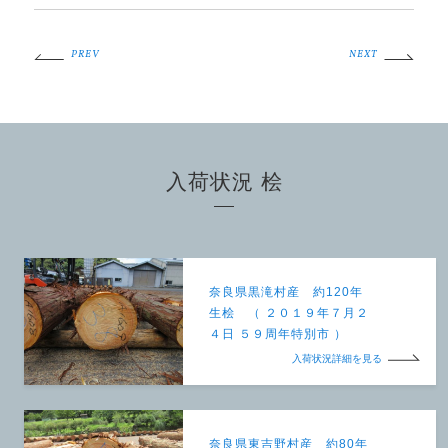
PREV
NEXT
入荷状況 桧
奈良県黒滝村産 約120年
生桧 （ ２０１９年７月２
４日 ５９周年特別市 ）
入荷状況詳細を見る
奈良県東吉野村産 約80年