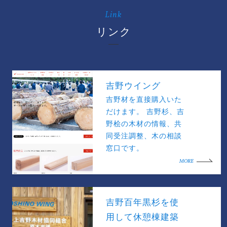
Link
リンク
吉野ウイング
吉野材を直接購入いた
だけます。 吉野杉、吉
野桧の木材の情報、共
同受注調整、木の相談
窓口です。
MORE
吉野百年黒杉を使
用して休憩棟建築