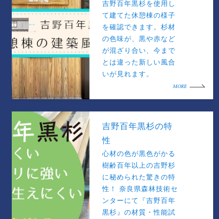
吉野百年黒杉を使用し
て建てた休憩棟の様子
を確認できます。杉材
の色味が、黒や赤など
が混ざり合い、今まで
とは違った新しい風合
いが見れます。
MORE
吉野百年黒杉の特
性
心材の色が黒色がかる
樹齢百年以上の吉野杉
に秘められた驚きの特
性！ 奈良県森林技術セ
ンターにて『吉野百年
黒杉』の材質・性能試