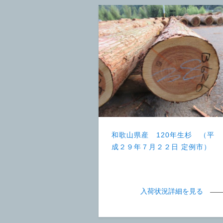
和歌山県産 120年生杉 （平
成２９年７月２２日 定例市）
入荷状況詳細を見る