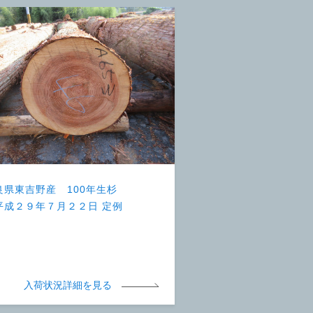
良県東吉野産 100年生杉
平成２９年７月２２日 定例
）
入荷状況詳細を見る