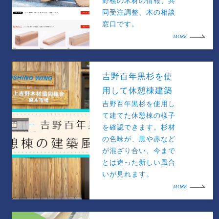
野桧の木材の情報、共
同受注調整、木の相談
窓口です。
MORE
吉野百年黒杉を使
用して休憩棟建築
吉野百年黒杉を使用し
て建てた休憩棟の様子
を確認できます。杉材
の色味が、黒や赤など
が混ざり合い、今まで
とは違った新しい風合
いが見れます。
MORE