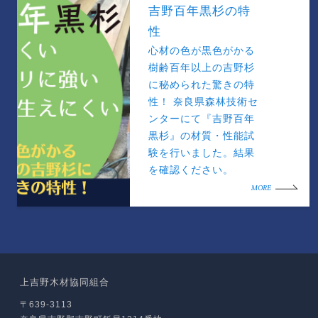
吉野百年黒杉の特
性
心材の色が黒色がかる
樹齢百年以上の吉野杉
に秘められた驚きの特
性！ 奈良県森林技術セ
ンターにて『吉野百年
黒杉』の材質・性能試
験を行いました。結果
を確認ください。
MORE
上吉野木材協同組合
〒639-3113