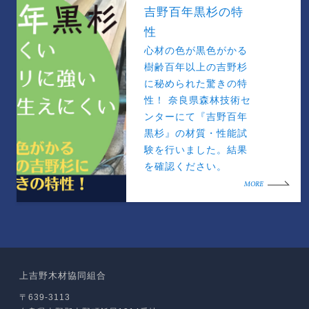
吉野百年黒杉の特
性
心材の色が黒色がかる
樹齢百年以上の吉野杉
に秘められた驚きの特
性！ 奈良県森林技術セ
ンターにて『吉野百年
黒杉』の材質・性能試
験を行いました。結果
を確認ください。
MORE
上吉野木材協同組合
〒639-3113