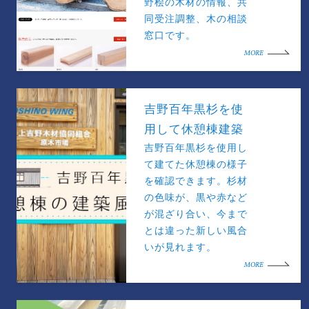
野桧の木材の情報、共
同受注調整、木の相談
窓口です。
MORE
吉野百年黒杉を使
用して休憩棟建築
吉野百年黒杉を使用し
て建てた休憩棟の様子
を確認できます。杉材
の色味が、黒や赤など
が混ざり合い、今まで
とは違った新しい風合
いが見れます。
MORE