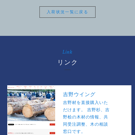
入荷状況一覧に戻る
Link
リンク
吉野ウイング
吉野材を直接購入いた
だけます。 吉野杉、吉
野桧の木材の情報、共
同受注調整、木の相談
窓口です。