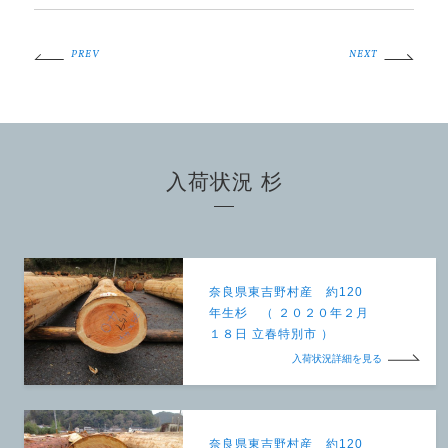
PREV
NEXT
入荷状況 杉
奈良県東吉野村産 約120
年生杉 （ ２０２０年２月
１８日 立春特別市 ）
入荷状況詳細を見る
奈良県東吉野村産 約120