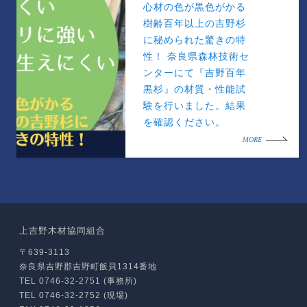
心材の色が黒色がかる
樹齢百年以上の吉野杉
に秘められた驚きの特
性！ 奈良県森林技術セ
ンターにて『吉野百年
黒杉』の材質・性能試
験を行いました。結果
を確認ください。
MORE
上吉野木材協同組合
〒639-3113
奈良県吉野郡吉野町飯貝1314番地
TEL 0746-32-2751 (事務所)
TEL 0746-32-2752 (現場)