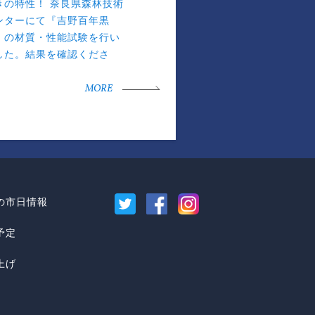
きの特性！ 奈良県森林技術
ンターにて『吉野百年黒
』の材質・性能試験を行い
した。結果を確認くださ
。
MORE
の市日情報
予定
上げ