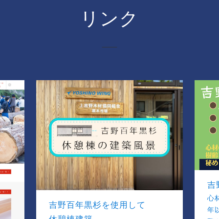
リンク
吉
心
吉野百年黒杉を使用して
年