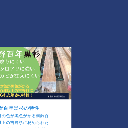
野百年黒杉の特性
材の色が黒色がかる樹齢百
以上の吉野杉に秘められた