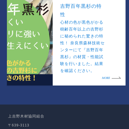
吉野百年黒杉の特
性
心材の色が黒色がかる
樹齢百年以上の吉野杉
に秘められた驚きの特
性！ 奈良県森林技術セ
ンターにて『吉野百年
黒杉』の材質・性能試
験を行いました。結果
を確認ください。
MORE
上吉野木材協同組合
〒639-3113