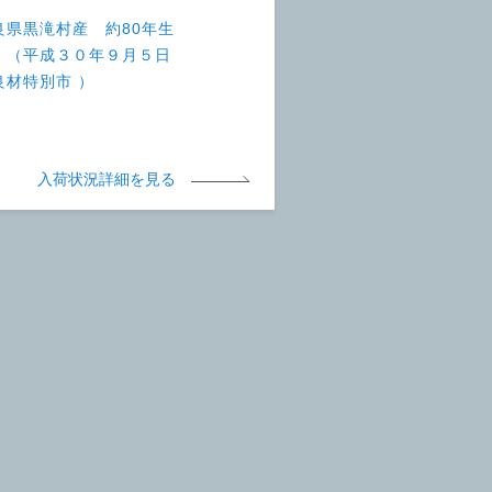
良県黒滝村産 約80年生
 （平成３０年９月５日
良材特別市 ）
入荷状況詳細を見る