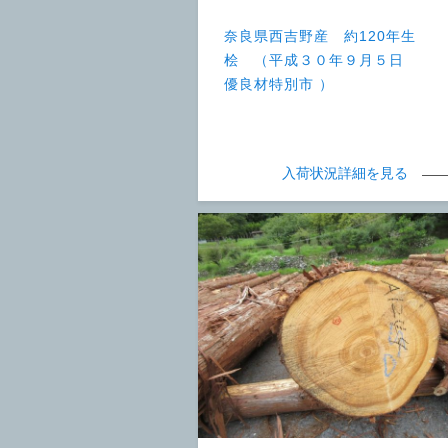
奈良県西吉野産 約120年生
桧 （平成３０年９月５日
優良材特別市 ）
入荷状況詳細を見る