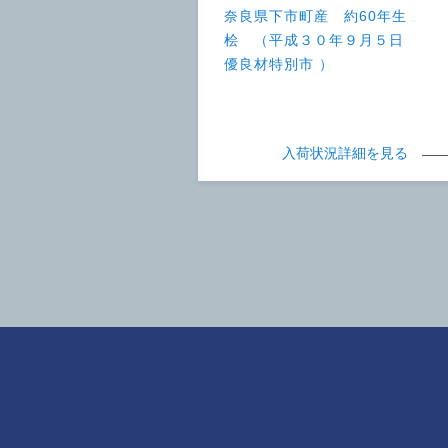
奈良県下市町産 約60年生
桧 （平成３０年９月５日
優良材特別市 ）
入荷状況詳細を見る