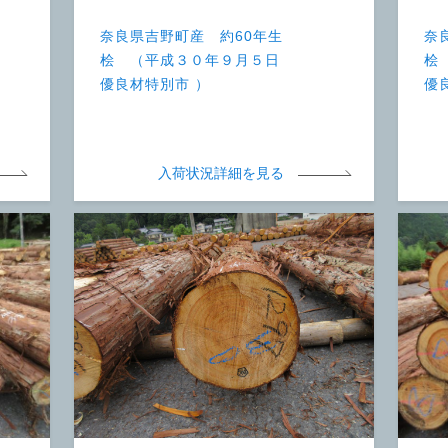
奈良県吉野町産 約60年生
奈
桧 （平成３０年９月５日
桧
優良材特別市 ）
優
入荷状況詳細を見る