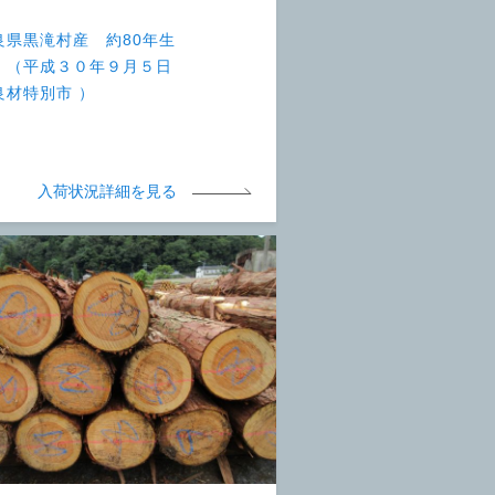
良県黒滝村産 約80年生
 （平成３０年９月５日
良材特別市 ）
入荷状況詳細を見る