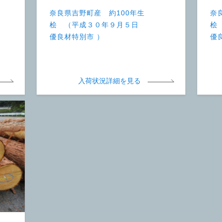
奈良県吉野町産 約100年生
奈
桧 （平成３０年９月５日
桧
優良材特別市 ）
優
入荷状況詳細を見る