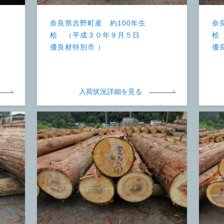
奈良県吉野町産 約100年生
奈
桧 （平成３０年９月５日
桧
優良材特別市 ）
優
入荷状況詳細を見る