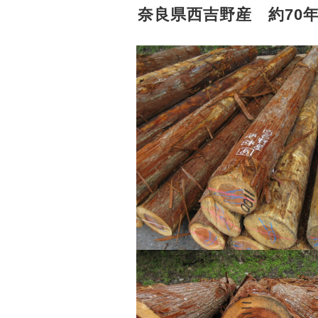
奈良県西吉野産 約70