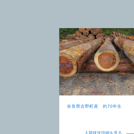
奈良県吉野町産 約70年生
入荷状況詳細を見る