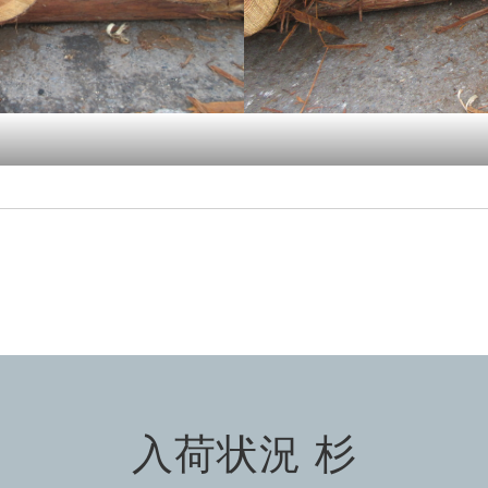
入荷状況 杉