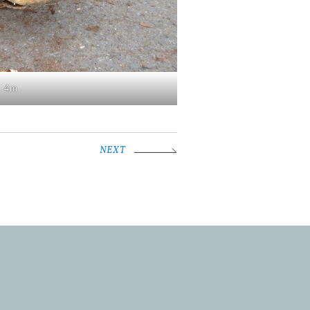
4m
NEXT