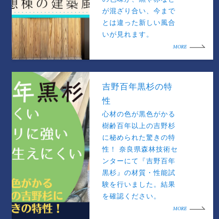
が混ざり合い、今まで
とは違った新しい風合
いが見れます。
MORE
吉野百年黒杉の特
性
心材の色が黒色がかる
樹齢百年以上の吉野杉
に秘められた驚きの特
性！ 奈良県森林技術セ
ンターにて『吉野百年
黒杉』の材質・性能試
験を行いました。結果
を確認ください。
MORE