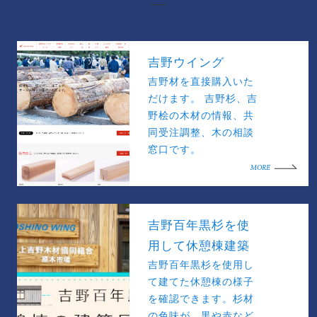
吉野ウイング
吉野材を直接購入いた
だけます。 吉野杉、吉
野桧の木材の情報、共
同受注調整、木の相談
窓口です。
MORE
吉野百年黒杉を使
用して休憩棟建築
吉野百年黒杉を使用し
て建てた休憩棟の様子
を確認できます。杉材
の色味が、黒や赤など