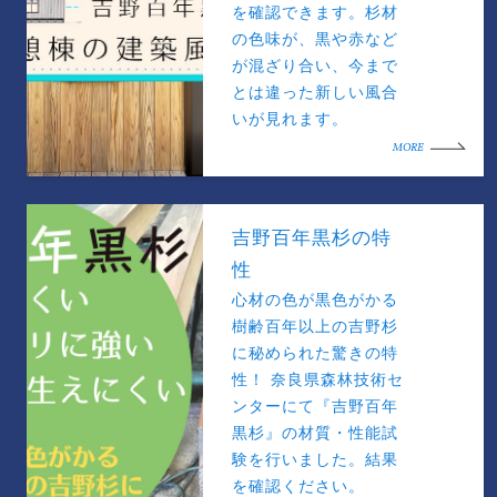
を確認できます。杉材
の色味が、黒や赤など
が混ざり合い、今まで
とは違った新しい風合
いが見れます。
MORE
吉野百年黒杉の特
性
心材の色が黒色がかる
樹齢百年以上の吉野杉
に秘められた驚きの特
性！ 奈良県森林技術セ
ンターにて『吉野百年
黒杉』の材質・性能試
験を行いました。結果
を確認ください。