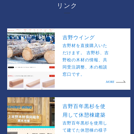
リンク
吉野ウイング
吉野材を直接購入いた
だけます。 吉野杉、吉
野桧の木材の情報、共
同受注調整、木の相談
窓口です。
MORE
吉野百年黒杉を使
用して休憩棟建築
吉野百年黒杉を使用し
て建てた休憩棟の様子