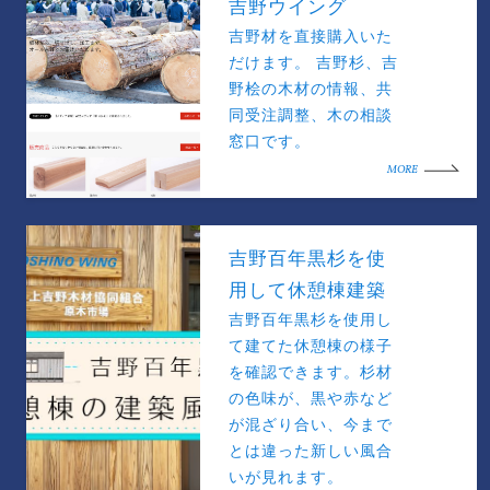
吉野ウイング
吉野材を直接購入いた
だけます。 吉野杉、吉
野桧の木材の情報、共
同受注調整、木の相談
窓口です。
MORE
吉野百年黒杉を使
用して休憩棟建築
吉野百年黒杉を使用し
て建てた休憩棟の様子
を確認できます。杉材
の色味が、黒や赤など
が混ざり合い、今まで
とは違った新しい風合
いが見れます。