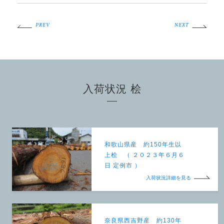
PREV
NEXT
入荷状況 桧
和歌山県産 約150年生以
上桧 （ ２０２３年６月６
日 定例市 ）
入荷状況詳細を見る
奈良県西吉野産 約130年