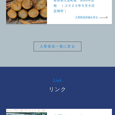
奈良県大淀町産 約60年生
桧 （ ２０２３年６月６日
定例市 ）
入荷状況詳細を見る
入荷状況一覧に戻る
Link
リンク