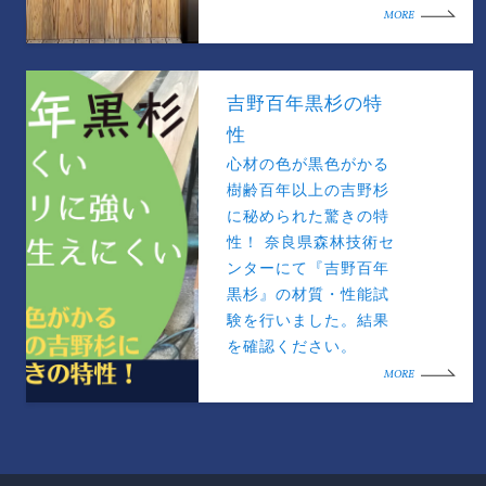
MORE
吉野百年黒杉の特
性
心材の色が黒色がかる
樹齢百年以上の吉野杉
に秘められた驚きの特
性！ 奈良県森林技術セ
ンターにて『吉野百年
黒杉』の材質・性能試
験を行いました。結果
を確認ください。
MORE