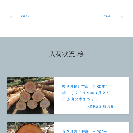
PREV
NEXT
入荷状況 桧
奈良県桜井市産 約80年生
桧 （ ２０１９年３月２７
日 奈良の木まつり ）
入荷状況詳細を見る
奈良県西吉野産 約200年