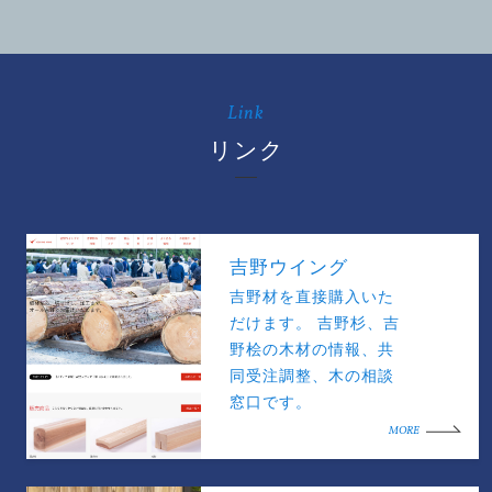
Link
リンク
吉野ウイング
吉野材を直接購入いた
だけます。 吉野杉、吉
野桧の木材の情報、共
同受注調整、木の相談
窓口です。
MORE