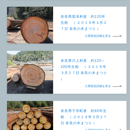
奈良県黒滝村産 約120年
生桧 （ ２０１９年３月２
７日 奈良の木まつり ）
入荷状況詳細を見る
奈良県川上村産 約120～
200年生桧 （ ２０１９年
３月２７日 奈良の木まつり
）
入荷状況詳細を見る
奈良県下市町産 約60年生
桧 （ ２０１９年３月２７
日 奈良の木まつり ）