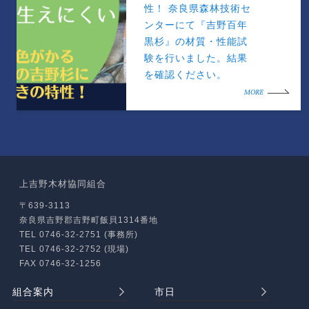
性！ 奈良県森林技術セ
ンターにて『吉野百年
黒杉』の材質・性能試
験を行いました。結果
を確認ください。
MORE
上吉野木材協同組合
〒639-3113
奈良県吉野郡吉野町飯貝1314番地
TEL 0746-32-2751 (事務所)
TEL 0746-32-2752 (現場)
FAX 0746-32-1256
組合案内
市日