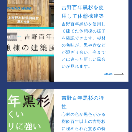
吉野百年黒杉を使
用して休憩棟建築
吉野百年黒杉を使用し
て建てた休憩棟の様子
を確認できます。杉材
の色味が、黒や赤など
が混ざり合い、今まで
とは違った新しい風合
いが見れます。
MORE
吉野百年黒杉の特
性
心材の色が黒色がかる
樹齢百年以上の吉野杉
に秘められた驚きの特