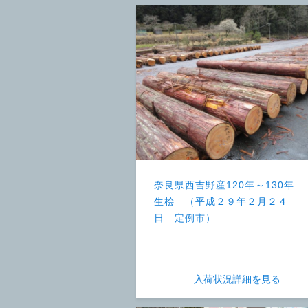
奈良県西吉野産120年～130年
生桧 （平成２９年２月２４
日 定例市）
入荷状況詳細を見る