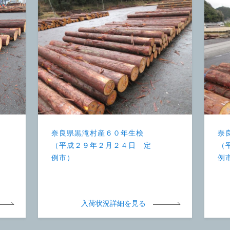
奈良県黒滝村産６０年生桧
奈
（平成２９年２月２４日 定
（
例市）
例
入荷状況詳細を見る