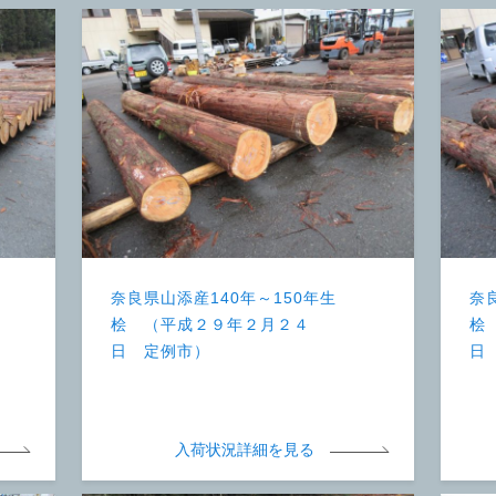
奈良県山添産140年～150年生
奈
桧 （平成２９年２月２４
桧
日 定例市）
日
入荷状況詳細を見る