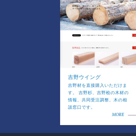
吉野ウイング
吉野材を直接購入いただけま
す。 吉野杉、吉野桧の木材の
情報、共同受注調整、木の相
談窓口です。
MORE