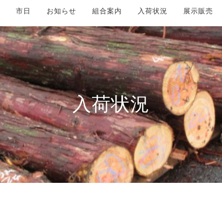
市日
お知らせ
組合案内
入荷状況
展示販売
入荷状況