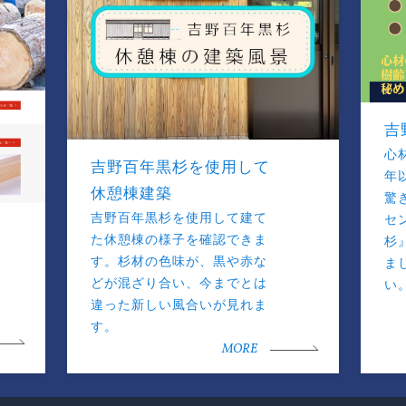
吉
心
吉野百年黒杉を使用して
年
休憩棟建築
驚
吉野百年黒杉を使用して建て
セ
た休憩棟の様子を確認できま
杉
す。杉材の色味が、黒や赤な
ま
どが混ざり合い、今までとは
い
違った新しい風合いが見れま
す。
MORE