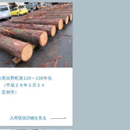
良県吉野町産120～130年生
 （平成２９年２月２４
 定例市）
入荷状況詳細を見る