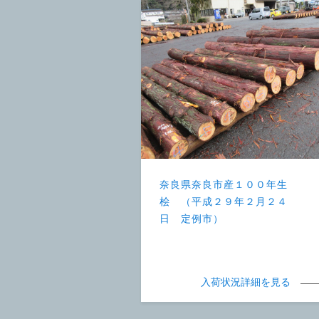
奈良県奈良市産１００年生
桧 （平成２９年２月２４
日 定例市）
入荷状況詳細を見る