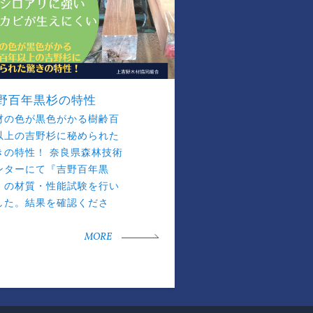
野百年黒杉の特性
材の色が黒色がかる樹齢百
以上の吉野杉に秘められた
きの特性！ 奈良県森林技術
ンターにて『吉野百年黒
』の材質・性能試験を行い
した。結果を確認くださ
。
MORE