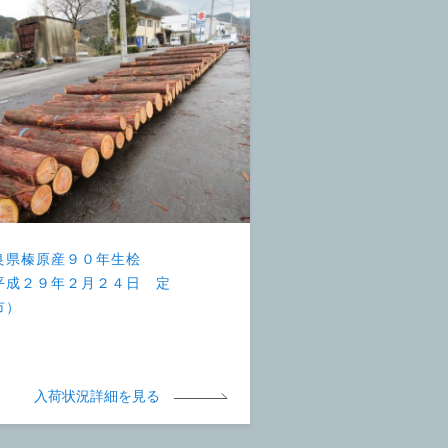
良県榛原産９０年生桧
平成２９年２月２４日 定
市）
入荷状況詳細を見る