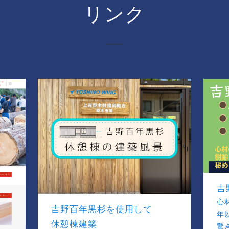
リンク
吉
心
吉野百年黒杉を使用して
年
休憩棟建築
驚