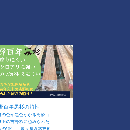
野百年黒杉の特性
材の色が黒色がかる樹齢百
以上の吉野杉に秘められた
きの特性！ 奈良県森林技術