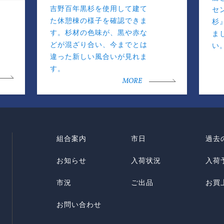
吉野百年黒杉を使用して建て
セ
た休憩棟の様子を確認できま
杉
す。杉材の色味が、黒や赤な
ま
どが混ざり合い、今までとは
い
違った新しい風合いが見れま
す。
MORE
組合案内
市日
過去
お知らせ
入荷状況
入荷
市況
ご出品
お買
お問い合わせ