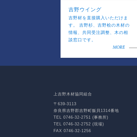
吉野ウイング
吉野材を直接購入いただけま
す。 吉野杉、吉野桧の木材の
情報、共同受注調整、木の相
談窓口です。
MORE
上吉野木材協同組合
〒639-3113
奈良県吉野郡吉野町飯貝1314番地
TEL 0746-32-2751 (事務所)
TEL 0746-32-2752 (現場)
FAX 0746-32-1256