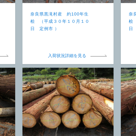
奈良県黒滝村産 約100年生
奈
桧 （平成３０年１０月１０
桧
日 定例市 ）
日
入荷状況詳細を見る