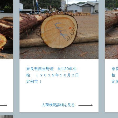
奈良県西吉野産 約120年生
奈
桧 （ ２０１９年１０月２日
桧
定例市 ）
定
入荷状況詳細を見る