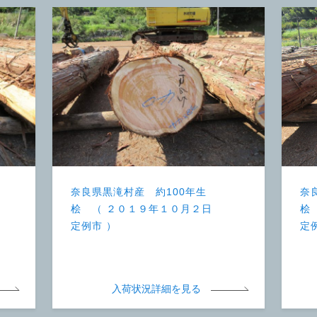
奈良県黒滝村産 約100年生
奈
桧 （ ２０１９年１０月２日
桧
定例市 ）
定
入荷状況詳細を見る