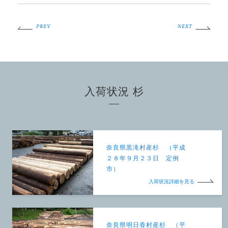
PREV
NEXT
入荷状況 杉
奈良県黒滝村産杉 （平成
２８年９月２３日 定例
市）
入荷状況詳細を見る
奈良県明日香村産杉 （平