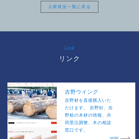
入荷状況一覧に戻る
Link
リンク
吉野ウイング
吉野材を直接購入いた
だけます。 吉野杉、吉
野桧の木材の情報、共
同受注調整、木の相談
窓口です。
MORE