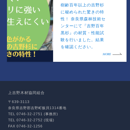
樹齢百年以上の吉野杉
に秘められた驚きの特
性！ 奈良県森林技術セ
ンターにて『吉野百年
黒杉』の材質・性能試
験を行いました。結果
を確認ください。
MORE
上吉野木材協同組合
〒639-3113
奈良県吉野郡吉野町飯貝1314番地
TEL 0746-32-2751 (事務所)
TEL 0746-32-2752 (現場)
FAX 0746-32-1256