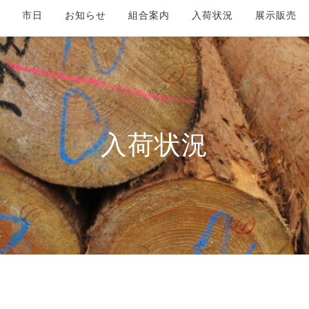
市日
お知らせ
組合案内
入荷状況
展示販売
入荷状況