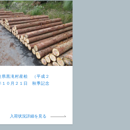
良県黒滝村産桧 （平成２
年１０月２１日 秋季記念
）
入荷状況詳細を見る