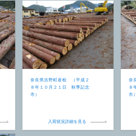
奈良県吉野町産桧 （平成２
奈
８年１０月２１日 秋季記念
８
市）
市
入荷状況詳細を見る