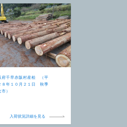
阪府千早赤阪村産桧 （平
２８年１０月２１日 秋季
念市）
入荷状況詳細を見る