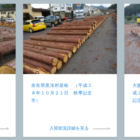
奈良県黒滝村産桧 （平成２
大
８年１０月２１日 秋季記念
成
市）
記
入荷状況詳細を見る