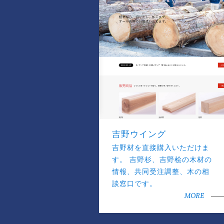
吉野ウイング
吉野材を直接購入いただけま
す。 吉野杉、吉野桧の木材の
情報、共同受注調整、木の相
談窓口です。
MORE