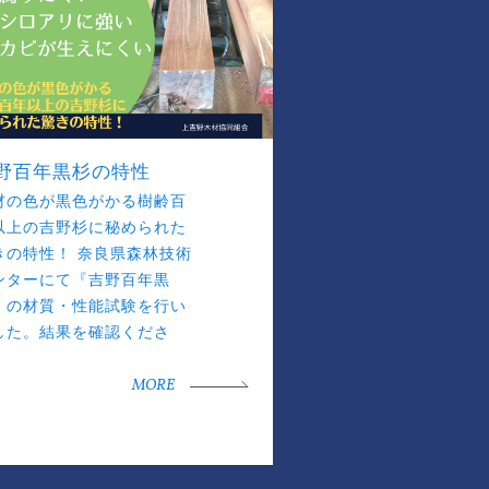
野百年黒杉の特性
材の色が黒色がかる樹齢百
以上の吉野杉に秘められた
きの特性！ 奈良県森林技術
ンターにて『吉野百年黒
』の材質・性能試験を行い
した。結果を確認くださ
。
MORE