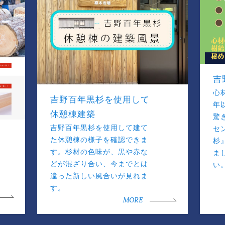
吉
心
吉野百年黒杉を使用して
年
休憩棟建築
驚
吉野百年黒杉を使用して建て
セ
た休憩棟の様子を確認できま
杉
す。杉材の色味が、黒や赤な
ま
どが混ざり合い、今までとは
い
違った新しい風合いが見れま
す。
MORE