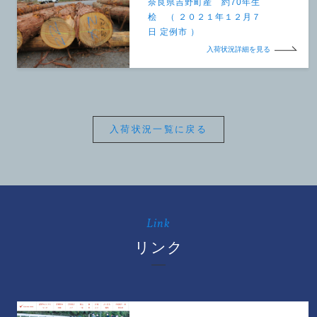
奈良県吉野町産 約70年生
桧 （ ２０２１年１２月７
日 定例市 ）
入荷状況詳細を見る
入荷状況一覧に戻る
Link
リンク