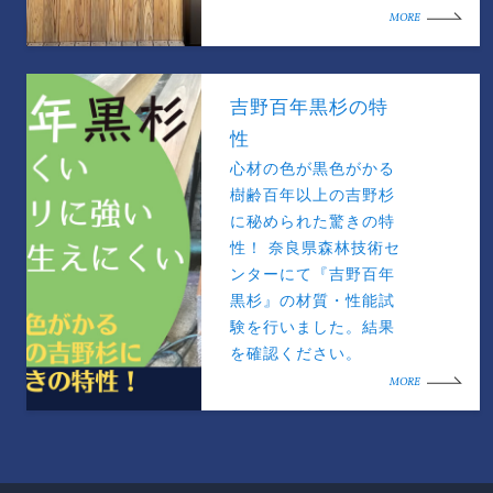
MORE
吉野百年黒杉の特
性
心材の色が黒色がかる
樹齢百年以上の吉野杉
に秘められた驚きの特
性！ 奈良県森林技術セ
ンターにて『吉野百年
黒杉』の材質・性能試
験を行いました。結果
を確認ください。
MORE