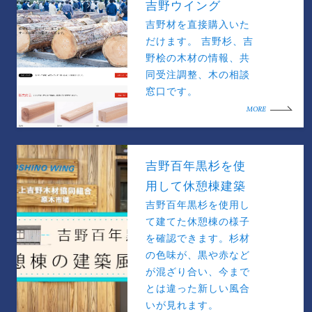
吉野ウイング
吉野材を直接購入いた
だけます。 吉野杉、吉
野桧の木材の情報、共
同受注調整、木の相談
窓口です。
MORE
吉野百年黒杉を使
用して休憩棟建築
吉野百年黒杉を使用し
て建てた休憩棟の様子
を確認できます。杉材
の色味が、黒や赤など
が混ざり合い、今まで
とは違った新しい風合
いが見れます。