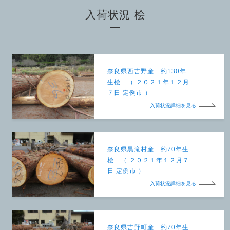
入荷状況 桧
奈良県西吉野産 約130年
生桧 （ ２０２１年１２月
７日 定例市 ）
入荷状況詳細を見る
奈良県黒滝村産 約70年生
桧 （ ２０２１年１２月７
日 定例市 ）
入荷状況詳細を見る
奈良県吉野町産 約70年生