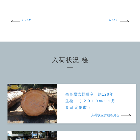
PREV
NEXT
入荷状況 桧
奈良県吉野町産 約120年
生桧 （ ２０１９年１１月
５日 定例市 ）
入荷状況詳細を見る