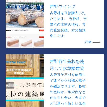
吉野ウイング
吉野材を直接購入いた
だけます。 吉野杉、吉
野桧の木材の情報、共
同受注調整、木の相談
窓口です。
MORE
吉野百年黒杉を使
用して休憩棟建築
吉野百年黒杉を使用し
て建てた休憩棟の様子
を確認できます。杉材
の色味が、黒や赤など
が混ざり合い、今まで
とは違った新しい風合