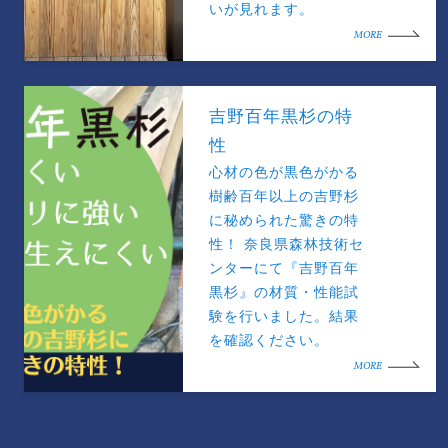
いが見れます。
MORE
吉野百年黒杉の特
性
心材の色が黒色がかる
樹齢百年以上の吉野杉
に秘められた驚きの特
性！ 奈良県森林技術セ
ンターにて『吉野百年
黒杉』の材質・性能試
験を行いました。結果
を確認ください。
MORE