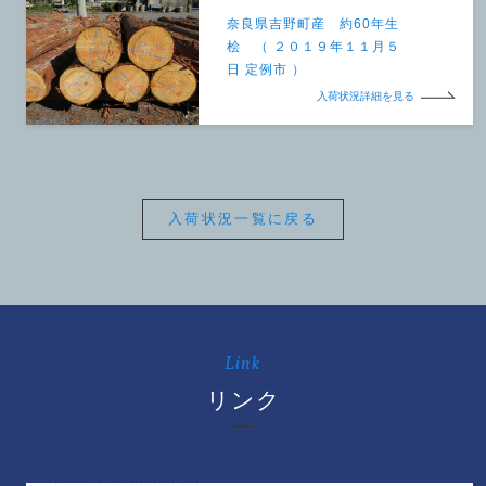
奈良県吉野町産 約60年生
桧 （ ２０１９年１１月５
日 定例市 ）
入荷状況詳細を見る
入荷状況一覧に戻る
Link
リンク