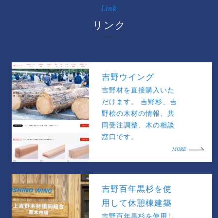
Link
リンク
吉野ウイング
吉野材を直接購入いた
だけます。 吉野杉、吉
野桧の木材の情報、共
同受注調整、木の相談
窓口です。
MORE
吉野百年黒杉を使
用して休憩棟建築
吉野百年黒杉を使用し