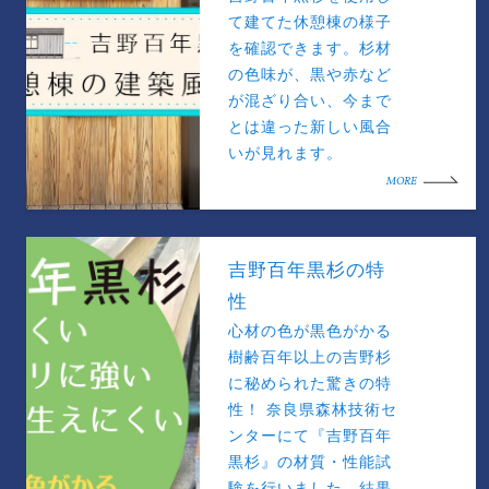
て建てた休憩棟の様子
を確認できます。杉材
の色味が、黒や赤など
が混ざり合い、今まで
とは違った新しい風合
いが見れます。
MORE
吉野百年黒杉の特
性
心材の色が黒色がかる
樹齢百年以上の吉野杉
に秘められた驚きの特
性！ 奈良県森林技術セ
ンターにて『吉野百年
黒杉』の材質・性能試
験を行いました。結果