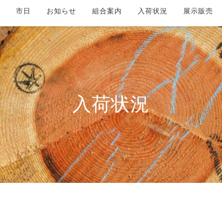
市日
お知らせ
組合案内
入荷状況
展示販売
入荷状況