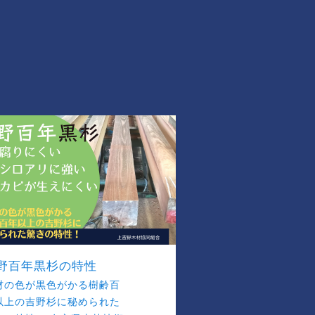
野百年黒杉の特性
材の色が黒色がかる樹齢百
以上の吉野杉に秘められた