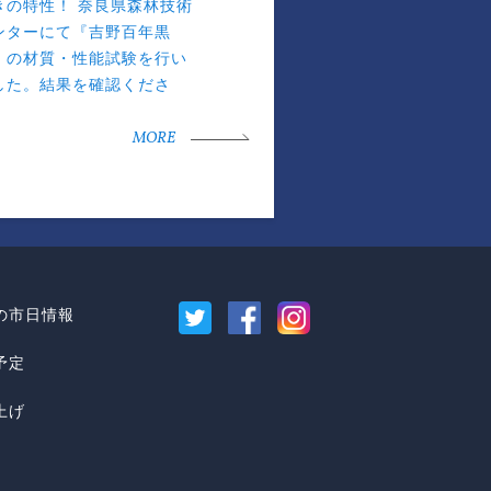
きの特性！ 奈良県森林技術
ンターにて『吉野百年黒
』の材質・性能試験を行い
した。結果を確認くださ
。
MORE
の市日情報
予定
上げ