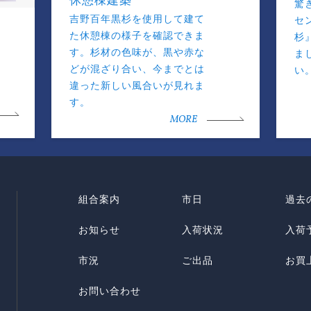
休憩棟建築
驚
吉野百年黒杉を使用して建て
セ
た休憩棟の様子を確認できま
杉
す。杉材の色味が、黒や赤な
ま
どが混ざり合い、今までとは
い
違った新しい風合いが見れま
す。
MORE
組合案内
市日
過去
お知らせ
入荷状況
入荷
市況
ご出品
お買
お問い合わせ