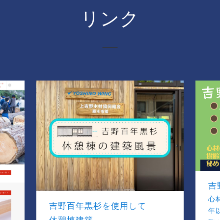
リンク
吉
心
吉野百年黒杉を使用して
年