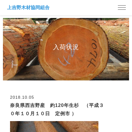
入荷状況
2018.10.05
奈良県西吉野産 約120年生杉 （平成３
０年１０月１０日 定例市 ）