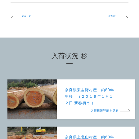
PREV
NEXT
入荷状況 杉
奈良県東吉野村産 約80年
生杉 （２０１９年１月１
２日 新春初市 ）
入荷状況詳細を見る
奈良県上北山村産 約60年