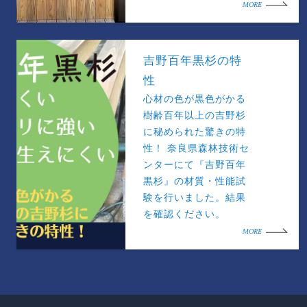
MORE
吉野百年黒杉の特
性
心材の色が黒色がかる
樹齢百年以上の吉野杉
に秘められた驚きの特
性！ 奈良県森林技術セ
ンターにて『吉野百年
黒杉』の材質・性能試
験を行いました。結果
を確認ください。
MORE