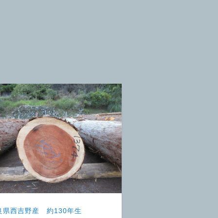
良県西吉野産 約130年生