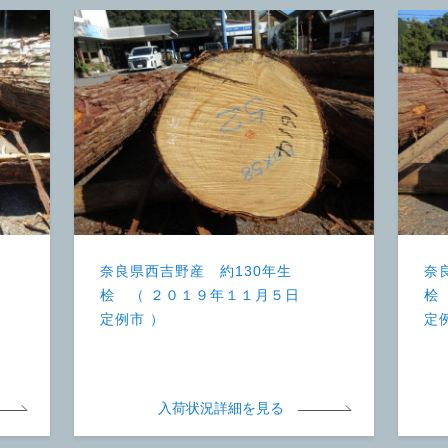
奈良県西吉野産 約130年生
奈
桧 （ ２０１９年１１月５日
桧
定例市 ）
定
入荷状況詳細を見る