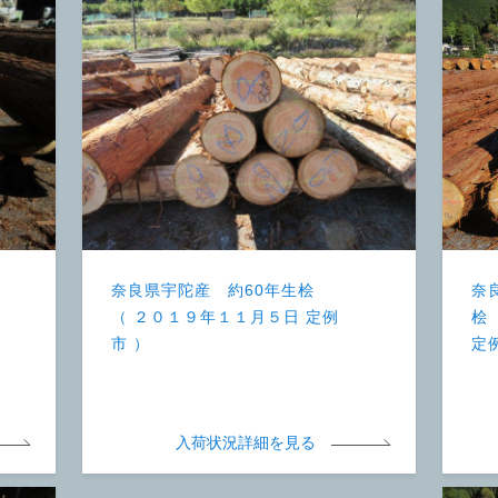
奈良県宇陀産 約60年生桧
奈
（ ２０１９年１１月５日 定例
桧
市 ）
定
入荷状況詳細を見る