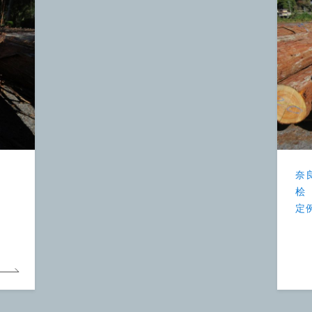
奈
桧
定