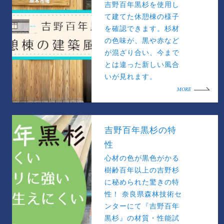
吉野百年黒杉を使用し
て建てた休憩棟の様子
を確認できます。杉材
の色味が、黒や赤など
が混ざり合い、今まで
とは違った新しい風合
いが見れます。
MORE
吉野百年黒杉の特
性
心材の色が黒色がかる
樹齢百年以上の吉野杉
に秘められた驚きの特
性！ 奈良県森林技術セ
ンターにて『吉野百年
黒杉』の材質・性能試