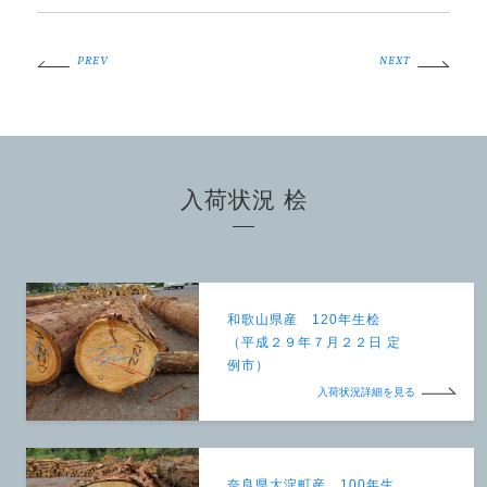
PREV
NEXT
入荷状況 桧
和歌山県産 120年生桧
（平成２９年７月２２日 定
例市）
入荷状況詳細を見る
奈良県大淀町産 100年生