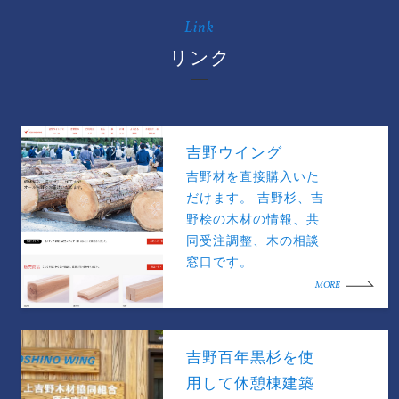
Link
リンク
吉野ウイング
吉野材を直接購入いた
だけます。 吉野杉、吉
野桧の木材の情報、共
同受注調整、木の相談
窓口です。
MORE
吉野百年黒杉を使
用して休憩棟建築