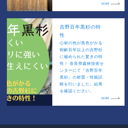
MORE
吉野百年黒杉の特
性
心材の色が黒色がかる
樹齢百年以上の吉野杉
に秘められた驚きの特
性！ 奈良県森林技術セ
ンターにて『吉野百年
黒杉』の材質・性能試
験を行いました。結果
を確認ください。
MORE