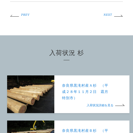
PREV
NEXT
入荷状況 杉
奈良県黒滝村産Ａ杉 （平
成２８年１１月２日 霜月
特別市）
入荷状況詳細を見る
奈良県黒滝村産Ｂ杉 （平