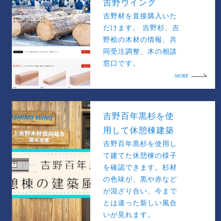
吉野ウイング
吉野材を直接購入いた
だけます。 吉野杉、吉
野桧の木材の情報、共
同受注調整、木の相談
窓口です。
MORE
吉野百年黒杉を使
用して休憩棟建築
吉野百年黒杉を使用し
て建てた休憩棟の様子
を確認できます。杉材
の色味が、黒や赤など
が混ざり合い、今まで
とは違った新しい風合
いが見れます。