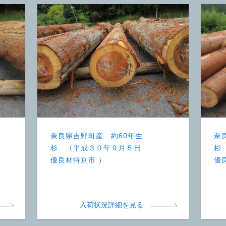
奈良県吉野町産 約60年生
奈
杉 （平成３０年９月５日
杉
優良材特別市 ）
優
入荷状況詳細を見る