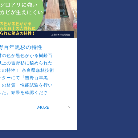
野百年黒杉の特性
材の色が黒色がかる樹齢百
以上の吉野杉に秘められた
きの特性！ 奈良県森林技術
ンターにて『吉野百年黒
』の材質・性能試験を行い
した。結果を確認くださ
。
MORE