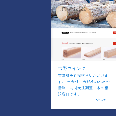
吉野ウイング
吉野材を直接購入いただけま
す。 吉野杉、吉野桧の木材の
情報、共同受注調整、木の相
談窓口です。
MORE