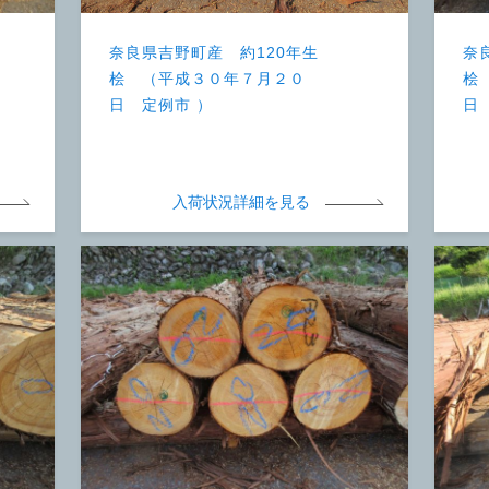
奈良県吉野町産 約120年生
奈
桧 （平成３０年７月２０
桧
日 定例市 ）
日
入荷状況詳細を見る