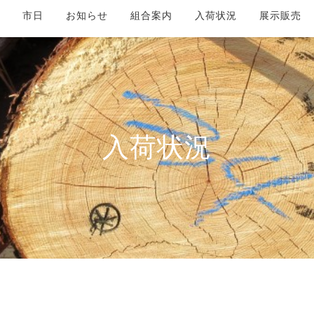
市日
お知らせ
組合案内
入荷状況
展示販売
入荷状況