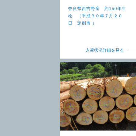
奈良県西吉野産 約150年生
桧 （平成３０年７月２０
日 定例市 ）
入荷状況詳細を見る