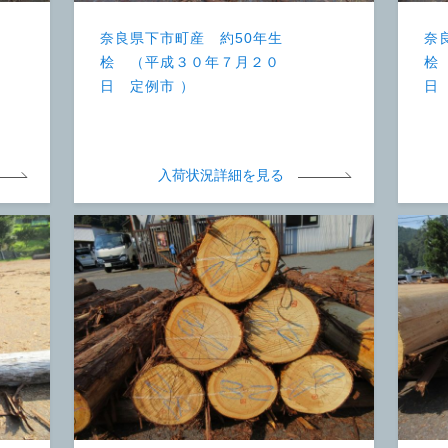
奈良県下市町産 約50年生
奈
桧 （平成３０年７月２０
桧
日 定例市 ）
日
入荷状況詳細を見る