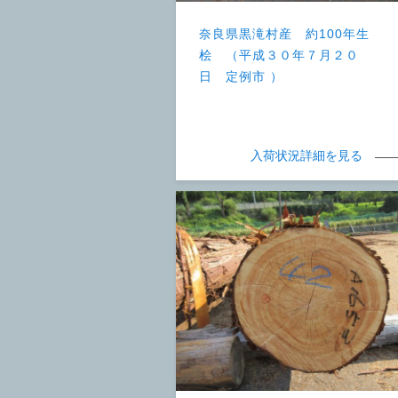
奈良県黒滝村産 約100年生
桧 （平成３０年７月２０
日 定例市 ）
入荷状況詳細を見る