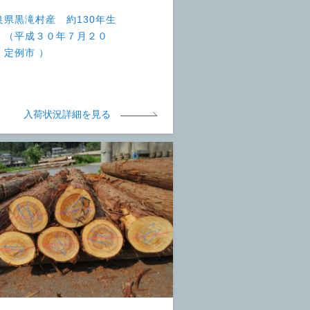
良県黒滝村産 約130年生
 （平成３０年７月２０
 定例市 ）
入荷状況詳細を見る