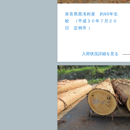
奈良県黒滝村産 約60年生
桧 （平成３０年７月２０
日 定例市 ）
入荷状況詳細を見る