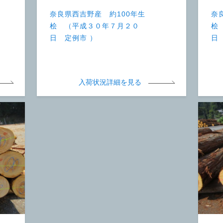
奈良県西吉野産 約100年生
奈
桧 （平成３０年７月２０
桧
日 定例市 ）
日
入荷状況詳細を見る