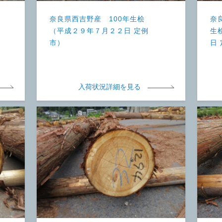
奈良県西吉野産 100年生桧
奈
（平成２９年７月２２日 定例
生
市）
日
入荷状況詳細を見る