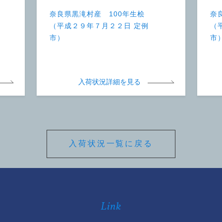
奈良県黒滝村産 100年生桧
奈
（平成２９年７月２２日 定例
（
市）
市
入荷状況詳細を見る
入荷状況一覧に戻る
Link