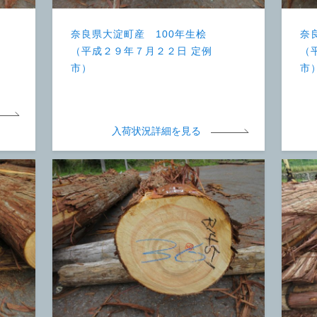
奈良県大淀町産 100年生桧
奈
（平成２９年７月２２日 定例
（
市）
市
入荷状況詳細を見る