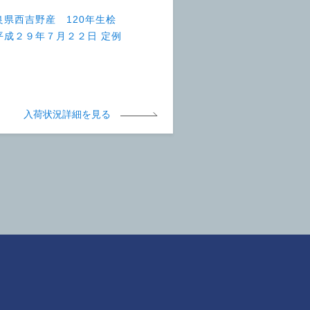
良県西吉野産 120年生桧
平成２９年７月２２日 定例
）
入荷状況詳細を見る