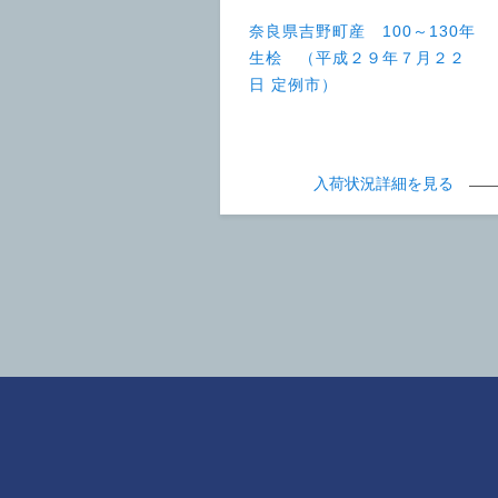
奈良県吉野町産 100～130年
生桧 （平成２９年７月２２
日 定例市）
入荷状況詳細を見る