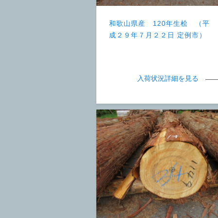
和歌山県産 120年生桧 （平
成２９年７月２２日 定例市）
入荷状況詳細を見る