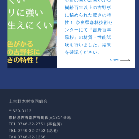
心材の色が黒色がかる
樹齢百年以上の吉野杉
に秘められた驚きの特
性！ 奈良県森林技術セ
ンターにて『吉野百年
黒杉』の材質・性能試
験を行いました。結果
を確認ください。
MORE
上吉野木材協同組合
〒639-3113
奈良県吉野郡吉野町飯貝1314番地
TEL 0746-32-2751 (事務所)
TEL 0746-32-2752 (現場)
FAX 0746-32-1256