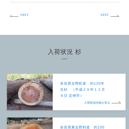
PREV
NEXT
入荷状況 杉
奈良県吉野町産 約120年
生杉 （平成２９年１２月
８日 定例市）
入荷状況詳細を見る
奈良県東吉野村産 約100