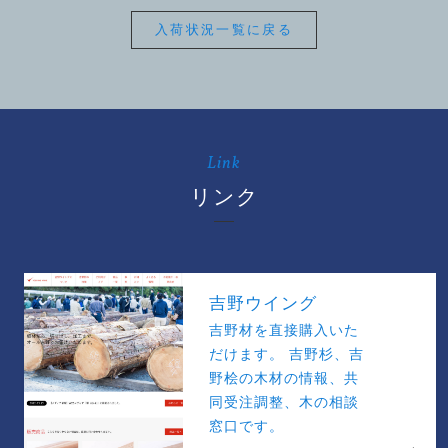
入荷状況一覧に戻る
Link
リンク
吉野ウイング
吉野材を直接購入いた
だけます。 吉野杉、吉
野桧の木材の情報、共
同受注調整、木の相談
窓口です。