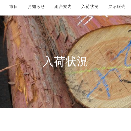
市日
お知らせ
組合案内
入荷状況
展示販売
入荷状況