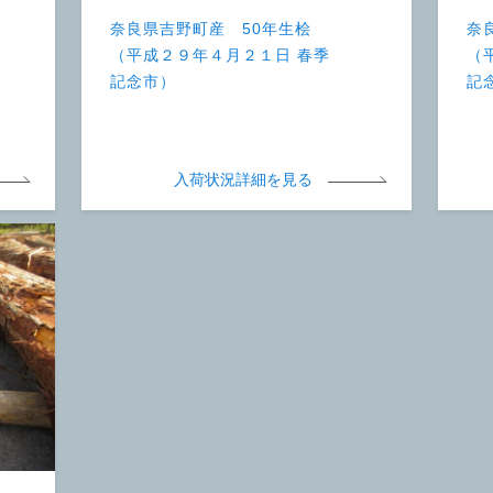
奈良県吉野町産 50年生桧
奈
（平成２９年４月２１日 春季
（
記念市）
記
入荷状況詳細を見る