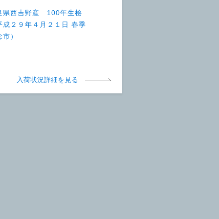
良県西吉野産 100年生桧
平成２９年４月２１日 春季
念市）
入荷状況詳細を見る