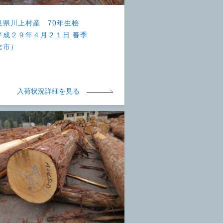
良県川上村産 70年生桧
平成２９年４月２１日 春季
念市）
入荷状況詳細を見る