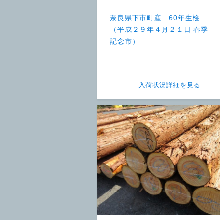
奈良県下市町産 60年生桧
（平成２９年４月２１日 春季
記念市）
入荷状況詳細を見る