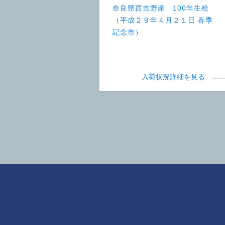
奈良県西吉野産 100年生桧
（平成２９年４月２１日 春季
記念市）
入荷状況詳細を見る