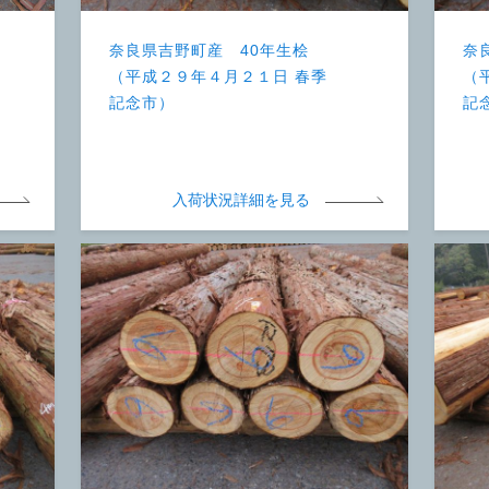
奈良県吉野町産 40年生桧
奈
（平成２９年４月２１日 春季
（
記念市）
記
入荷状況詳細を見る