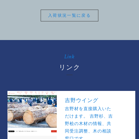
入荷状況一覧に戻る
Link
リンク
吉野ウイング
吉野材を直接購入いた
だけます。 吉野杉、吉
野桧の木材の情報、共
同受注調整、木の相談
窓口です。