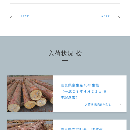
PREV
NEXT
入荷状況 桧
奈良県室生産70年生桧
（平成２９年４月２１日 春
季記念市）
入荷状況詳細を見る
奈良県吉野町産 40年生