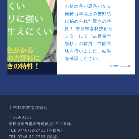
心材の色が黒色がかる
樹齢百年以上の吉野杉
に秘められた驚きの特
性！ 奈良県森林技術セ
ンターにて『吉野百年
黒杉』の材質・性能試
験を行いました。結果
を確認ください。
MORE
上吉野木材協同組合
〒639-3113
奈良県吉野郡吉野町飯貝1314番地
TEL 0746-32-2751 (事務所)
TEL 0746-32-2752 (現場)