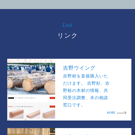
Link
リンク
吉野ウイング
吉野材を直接購入いた
だけます。 吉野杉、吉
野桧の木材の情報、共
同受注調整、木の相談
窓口です。
MORE