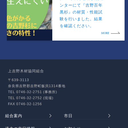
ンターにて『吉野百年
黒杉』の材質・性能試
験を行いました。結果
を確認ください。
MORE
上吉野木材協同組合
〒639-3113
奈良県吉野郡吉野町飯貝1314番地
TEL 0746-32-2751 (事務所)
TEL 0746-32-2752 (現場)
FAX 0746-32-1256
組合案内
市日