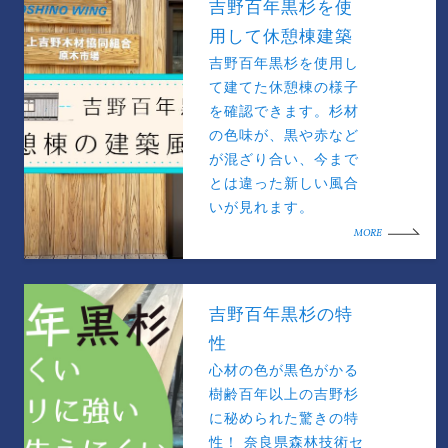
吉野百年黒杉を使
用して休憩棟建築
吉野百年黒杉を使用し
て建てた休憩棟の様子
を確認できます。杉材
の色味が、黒や赤など
が混ざり合い、今まで
とは違った新しい風合
いが見れます。
MORE
吉野百年黒杉の特
性
心材の色が黒色がかる
樹齢百年以上の吉野杉
に秘められた驚きの特
性！ 奈良県森林技術セ