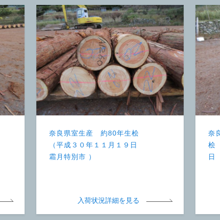
奈良県室生産 約80年生桧
奈
（平成３０年１１月１９日
桧
霜月特別市 ）
日
入荷状況詳細を見る