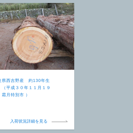
良県西吉野産 約130年生
 （平成３０年１１月１９
 霜月特別市 ）
入荷状況詳細を見る