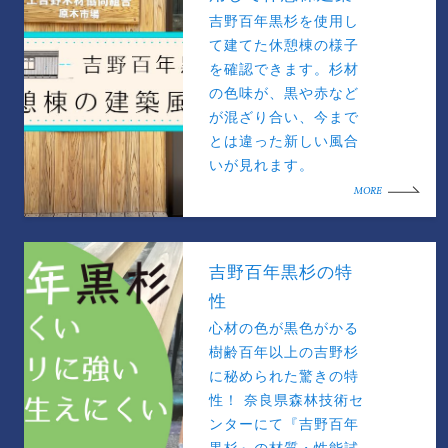
吉野百年黒杉を使用し
て建てた休憩棟の様子
を確認できます。杉材
の色味が、黒や赤など
が混ざり合い、今まで
とは違った新しい風合
いが見れます。
MORE
吉野百年黒杉の特
性
心材の色が黒色がかる
樹齢百年以上の吉野杉
に秘められた驚きの特
性！ 奈良県森林技術セ
ンターにて『吉野百年