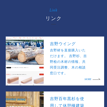
Link
リンク
吉野ウイング
吉野材を直接購入いた
だけます。 吉野杉、吉
野桧の木材の情報、共
同受注調整、木の相談
窓口です。
MORE
吉野百年黒杉を使
用して休憩棟建築