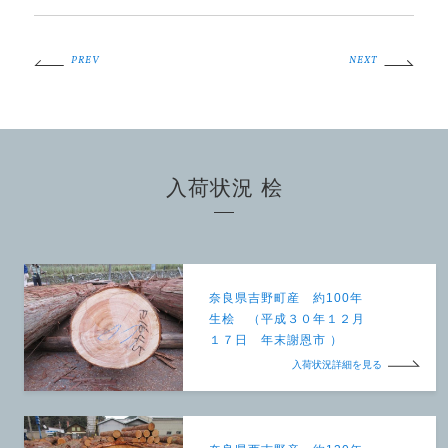
PREV
NEXT
入荷状況 桧
奈良県吉野町産 約100年
生桧 （平成３０年１２月
１７日 年末謝恩市 ）
入荷状況詳細を見る