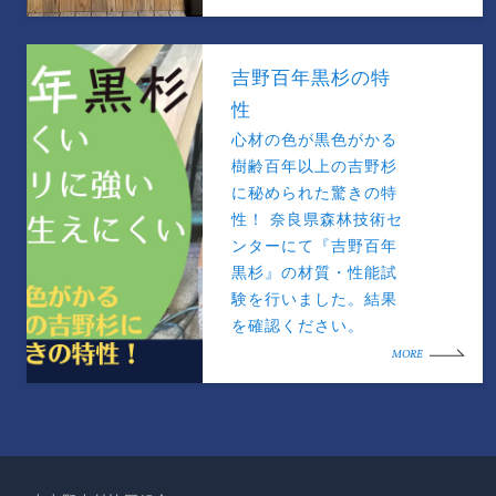
吉野百年黒杉の特
性
心材の色が黒色がかる
樹齢百年以上の吉野杉
に秘められた驚きの特
性！ 奈良県森林技術セ
ンターにて『吉野百年
黒杉』の材質・性能試
験を行いました。結果
を確認ください。
MORE