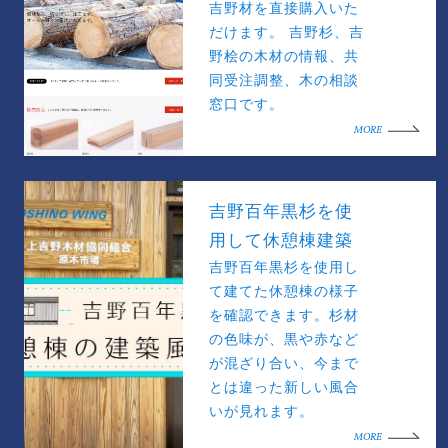
吉野材を直接購入いた
だけます。 吉野杉、吉
野桧の木材の情報、共
同受注調整、木の相談
窓口です。
MORE
吉野百年黒杉を使
用して休憩棟建築
吉野百年黒杉を使用し
て建てた休憩棟の様子
を確認できます。杉材
の色味が、黒や赤など
が混ざり合い、今まで
とは違った新しい風合
いが見れます。
MORE