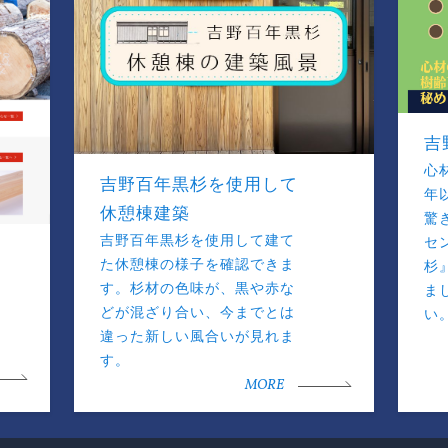
吉
心
吉野百年黒杉を使用して
年
休憩棟建築
驚
吉野百年黒杉を使用して建て
セ
た休憩棟の様子を確認できま
杉
す。杉材の色味が、黒や赤な
ま
どが混ざり合い、今までとは
い
違った新しい風合いが見れま
す。
MORE