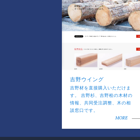
吉野ウイング
吉野材を直接購入いただけま
す。 吉野杉、吉野桧の木材の
情報、共同受注調整、木の相
談窓口です。
MORE