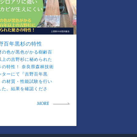
野百年黒杉の特性
材の色が黒色がかる樹齢百
以上の吉野杉に秘められた
きの特性！ 奈良県森林技術
ンターにて『吉野百年黒
』の材質・性能試験を行い
した。結果を確認くださ
。
MORE