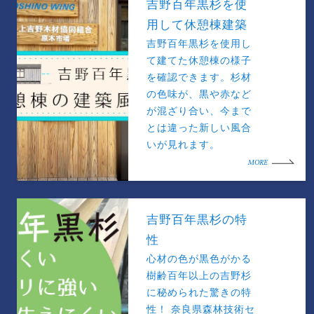
吉野百年黒杉を使
用して休憩棟建築
吉野百年黒杉を使用し
て建てた休憩棟の様子
を確認できます。杉材
の色味が、黒や赤など
が混ざり合い、今まで
とは違った新しい風合
いが見れます。
MORE
吉野百年黒杉の特
性
心材の色が黒色がかる
樹齢百年以上の吉野杉
に秘められた驚きの特
性！ 奈良県森林技術セ