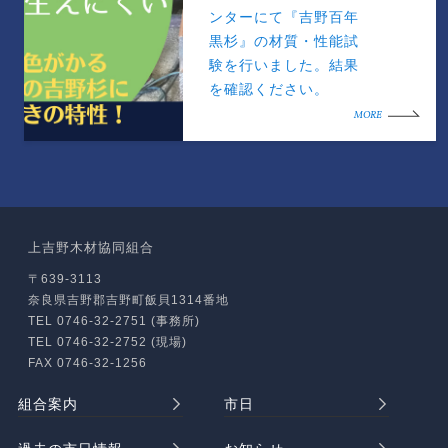
ンターにて『吉野百年
黒杉』の材質・性能試
験を行いました。結果
を確認ください。
MORE
上吉野木材協同組合
〒639-3113
奈良県吉野郡吉野町飯貝1314番地
TEL 0746-32-2751 (事務所)
TEL 0746-32-2752 (現場)
FAX 0746-32-1256
組合案内
市日