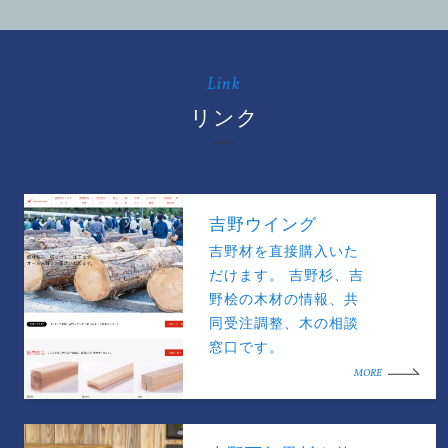
Link
リンク
吉野ウイング
吉野材を直接購入いた
だけます。 吉野杉、吉
野桧の木材の情報、共
同受注調整、木の相談
窓口です。
MORE