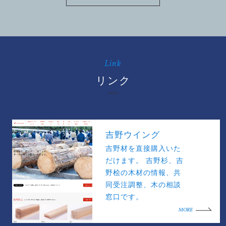
Link
リンク
吉野ウイング
吉野材を直接購入いた
だけます。 吉野杉、吉
野桧の木材の情報、共
同受注調整、木の相談
窓口です。
MORE