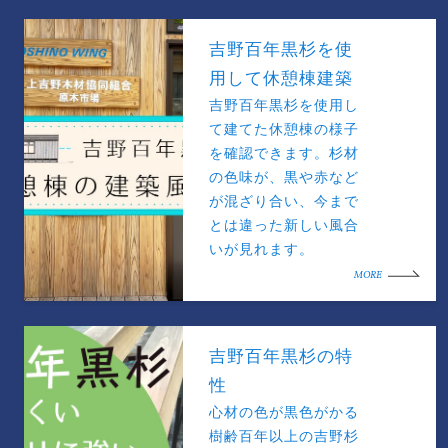
吉野百年黒杉を使
用して休憩棟建築
吉野百年黒杉を使用し
て建てた休憩棟の様子
を確認できます。杉材
の色味が、黒や赤など
が混ざり合い、今まで
とは違った新しい風合
いが見れます。
MORE
吉野百年黒杉の特
性
心材の色が黒色がかる
樹齢百年以上の吉野杉