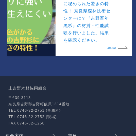
に秘められた驚きの特
性！ 奈良県森林技術セ
ンターにて『吉野百年
黒杉』の材質・性能試
験を行いました。結果
を確認ください。
MORE
上吉野木材協同組合
〒639-3113
奈良県吉野郡吉野町飯貝1314番地
TEL 0746-32-2751 (事務所)
TEL 0746-32-2752 (現場)
FAX 0746-32-1256
組合案内
市日