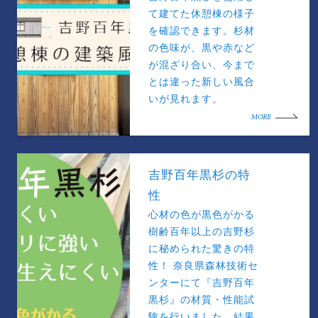
て建てた休憩棟の様子
を確認できます。杉材
の色味が、黒や赤など
が混ざり合い、今まで
とは違った新しい風合
いが見れます。
MORE
吉野百年黒杉の特
性
心材の色が黒色がかる
樹齢百年以上の吉野杉
に秘められた驚きの特
性！ 奈良県森林技術セ
ンターにて『吉野百年
黒杉』の材質・性能試
験を行いました。結果