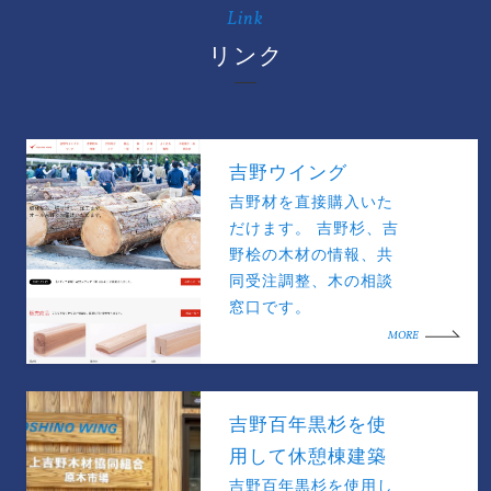
Link
リンク
吉野ウイング
吉野材を直接購入いた
だけます。 吉野杉、吉
野桧の木材の情報、共
同受注調整、木の相談
窓口です。
MORE
吉野百年黒杉を使
用して休憩棟建築
吉野百年黒杉を使用し