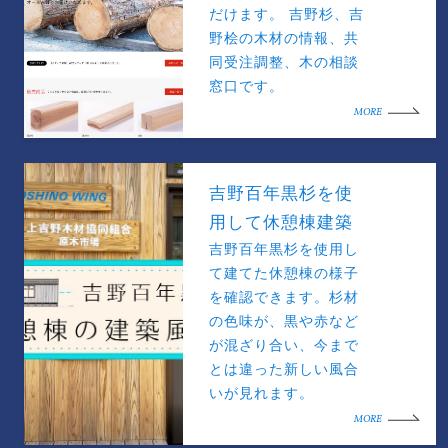
だけます。 吉野杉、吉
野桧の木材の情報、共
同受注調整、木の相談
窓口です。
MORE
吉野百年黒杉を使
用して休憩棟建築
吉野百年黒杉を使用し
て建てた休憩棟の様子
を確認できます。杉材
の色味が、黒や赤など
が混ざり合い、今まで
とは違った新しい風合
いが見れます。
MORE