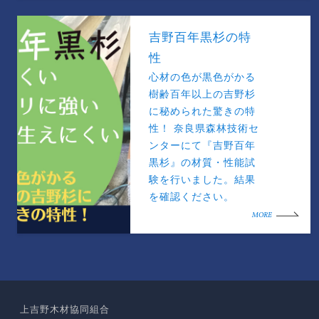
吉野百年黒杉の特
性
心材の色が黒色がかる
樹齢百年以上の吉野杉
に秘められた驚きの特
性！ 奈良県森林技術セ
ンターにて『吉野百年
黒杉』の材質・性能試
験を行いました。結果
を確認ください。
MORE
上吉野木材協同組合