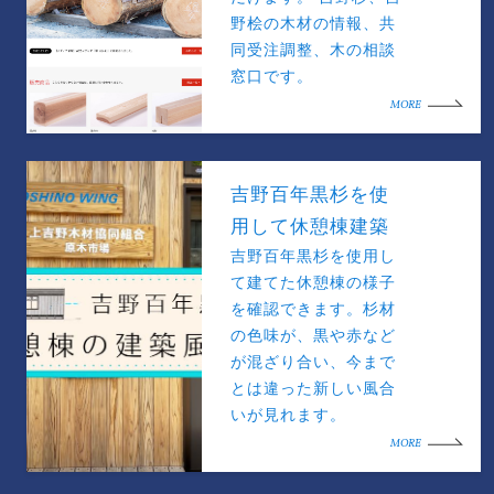
野桧の木材の情報、共
同受注調整、木の相談
窓口です。
MORE
吉野百年黒杉を使
用して休憩棟建築
吉野百年黒杉を使用し
て建てた休憩棟の様子
を確認できます。杉材
の色味が、黒や赤など
が混ざり合い、今まで
とは違った新しい風合
いが見れます。
MORE