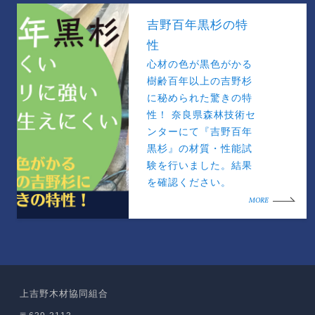
吉野百年黒杉の特
性
心材の色が黒色がかる
樹齢百年以上の吉野杉
に秘められた驚きの特
性！ 奈良県森林技術セ
ンターにて『吉野百年
黒杉』の材質・性能試
験を行いました。結果
を確認ください。
MORE
上吉野木材協同組合