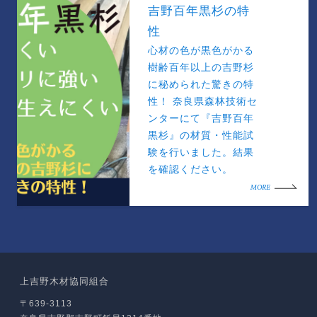
吉野百年黒杉の特
性
心材の色が黒色がかる
樹齢百年以上の吉野杉
に秘められた驚きの特
性！ 奈良県森林技術セ
ンターにて『吉野百年
黒杉』の材質・性能試
験を行いました。結果
を確認ください。
MORE
上吉野木材協同組合
〒639-3113