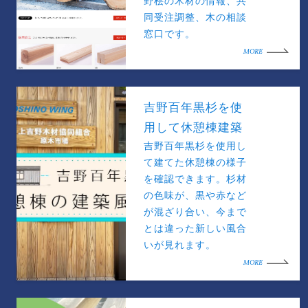
野桧の木材の情報、共
同受注調整、木の相談
窓口です。
MORE
吉野百年黒杉を使
用して休憩棟建築
吉野百年黒杉を使用し
て建てた休憩棟の様子
を確認できます。杉材
の色味が、黒や赤など
が混ざり合い、今まで
とは違った新しい風合
いが見れます。
MORE