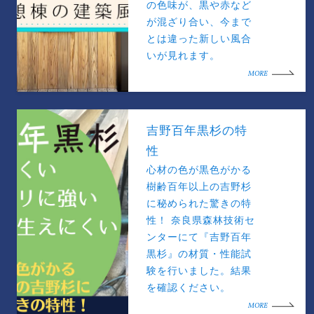
の色味が、黒や赤など
が混ざり合い、今まで
とは違った新しい風合
いが見れます。
MORE
吉野百年黒杉の特
性
心材の色が黒色がかる
樹齢百年以上の吉野杉
に秘められた驚きの特
性！ 奈良県森林技術セ
ンターにて『吉野百年
黒杉』の材質・性能試
験を行いました。結果
を確認ください。
MORE