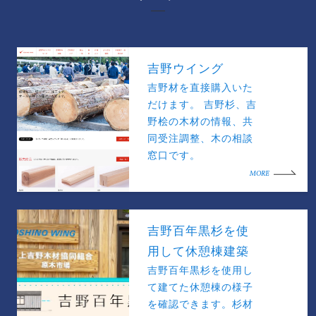
吉野ウイング
吉野材を直接購入いた
だけます。 吉野杉、吉
野桧の木材の情報、共
同受注調整、木の相談
窓口です。
MORE
吉野百年黒杉を使
用して休憩棟建築
吉野百年黒杉を使用し
て建てた休憩棟の様子
を確認できます。杉材