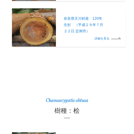
奈良県天川村産 120年
生杉 （平成２９年７月
２２日 定例市）
詳細を見る
Chamaecypatis obtusa
樹種：桧